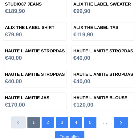
STUDIO87 JEANS
ALIX THE LABEL SWEATER
Prijs: 189,90
Prijs: 99,90
€189,90
€99,90
ALIX THE LABEL SHIRT
ALIX THE LABEL TAS
Prijs: 79,90
Prijs: 119,90
€79,90
€119,90
HAUTE L AMITIE STROPDAS
HAUTE L AMITIE STROPDAS
Prijs: 40,00
Prijs: 40,00
€40,00
€40,00
HAUTE L AMITIE STROPDAS
HAUTE L AMITIE STROPDAS
Prijs: 40,00
Prijs: 40,00
€40,00
€40,00
HAUTE L AMITIE JAS
HAUTE L AMITIE BLOUSE
Prijs: 170,00
Prijs: 120,00
€170,00
€120,00
1
2
3
4
5
...
Toon alles