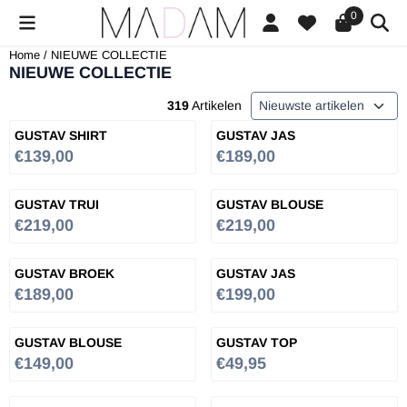
Cookievoorkeuren zijn beschikbaar. Kies instellingen of sta alle cookies
0
Home
/
NIEUWE COLLECTIE
NIEUWE COLLECTIE
Sorteermethode
319
Artikelen
GUSTAV SHIRT
GUSTAV JAS
Prijs: 139,00
Prijs: 189,00
€139,00
€189,00
GUSTAV TRUI
GUSTAV BLOUSE
Prijs: 219,00
Prijs: 219,00
€219,00
€219,00
GUSTAV BROEK
GUSTAV JAS
Prijs: 189,00
Prijs: 199,00
€189,00
€199,00
GUSTAV BLOUSE
GUSTAV TOP
Prijs: 149,00
Prijs: 49,95
€149,00
€49,95