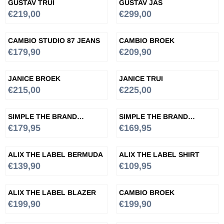
GUSTAV TRUI
GUSTAV JAS
Prijs: 219,00
Prijs: 299,00
€219,00
€299,00
CAMBIO STUDIO 87 JEANS
CAMBIO BROEK
Prijs: 179,90
Prijs: 209,90
€179,90
€209,90
JANICE BROEK
JANICE TRUI
Prijs: 215,00
Prijs: 225,00
€215,00
€225,00
SIMPLE THE BRAND
SIMPLE THE BRAND
BLAZER
BLAZER
Prijs: 179,95
Prijs: 169,95
€179,95
€169,95
ALIX THE LABEL BERMUDA
ALIX THE LABEL SHIRT
Prijs: 139,90
Prijs: 109,95
€139,90
€109,95
ALIX THE LABEL BLAZER
CAMBIO BROEK
Prijs: 199,90
Prijs: 199,90
€199,90
€199,90