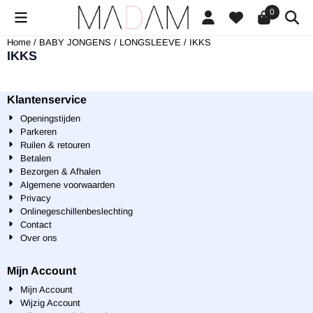
Cookievoorkeuren zijn beschikbaar. Kies instellingen of sta alle cookies
0
Home
/
BABY JONGENS
/
LONGSLEEVE
/
IKKS
IKKS
Klantenservice
Openingstijden
Parkeren
Ruilen & retouren
Betalen
Bezorgen & Afhalen
Algemene voorwaarden
Privacy
Onlinegeschillenbeslechting
Contact
Over ons
Mijn Account
Mijn Account
Wijzig Account