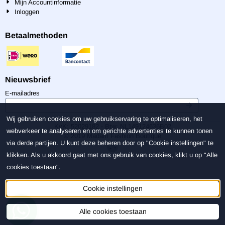
Mijn Accountinformatie
Inloggen
Betaalmethoden
Nieuwsbrief
Vul je e-mailadres in voor de nieuwsbrief
E-mailadres
Wij gebruiken cookies om uw gebruikservaring te optimaliseren, het
KvK: 52029182 - Btw: NL149124636B02
webverkeer te analyseren en om gerichte advertenties te kunnen tonen
© 2019 Madam Fashion Boutique
via derde partijen. U kunt deze beheren door op "Cookie instellingen" te
klikken. Als u akkoord gaat met ons gebruik van cookies, klikt u op "Alle
cookies toestaan".
Cookie instellingen
Alle cookies toestaan