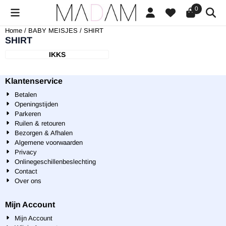
Cookievoorkeuren zijn beschikbaar. Kies instellingen of sta alle cookies
0
Home
/
BABY MEISJES
/
SHIRT
SHIRT
IKKS
Klantenservice
Betalen
Openingstijden
Parkeren
Ruilen & retouren
Bezorgen & Afhalen
Algemene voorwaarden
Privacy
Onlinegeschillenbeslechting
Contact
Over ons
Mijn Account
Mijn Account