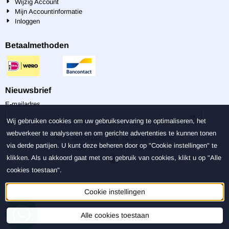
Wijzig Account
Mijn Accountinformatie
Inloggen
Betaalmethoden
Nieuwsbrief
Vul je e-mailadres in voor de nieuwsbrief
E-mailadres
Wij gebruiken cookies om uw gebruikservaring te optimaliseren, het
webverkeer te analyseren en om gerichte advertenties te kunnen tonen
KvK: 52029182 - Btw: NL149124636B02
via derde partijen. U kunt deze beheren door op "Cookie instellingen" te
© 2019 Madam Fashion Boutique
klikken. Als u akkoord gaat met ons gebruik van cookies, klikt u op "Alle
cookies toestaan".
Cookie instellingen
Alle cookies toestaan