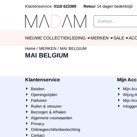
Cookievoorkeuren zijn beschikbaar. Kies instellingen of sta alle cookies
Klantenservice:
0118 623389
Retou
r 14 dagen bedenkti
Zoeken
NIEUWE COLLECTIE
KLEDING
MERKEN
SALE
AC
Home
/
MERKEN
/
MAI BELGIUM
MAI BELGIUM
Klantenservice
Mijn Ac
Betalen
Mijn Ac
Openingstijden
Wijzig 
Parkeren
Mijn Ac
Ruilen & retouren
Inlogge
Bezorgen & Afhalen
Algemene voorwaarden
Privacy
Onlinegeschillenbeslechting
Contact