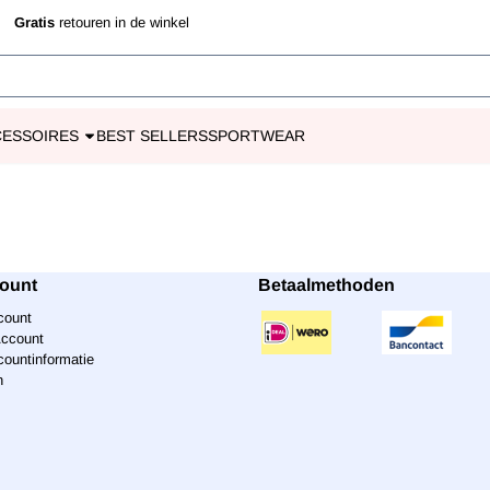
 toe.
jd
Gratis
retouren in de winkel
CESSOIRES
BEST SELLERS
SPORTWEAR
count
Betaalmethoden
count
Account
countinformatie
n