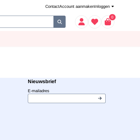
Contact
Account aanmaken
Inloggen
0
Nieuwsbrief
Vul je e-mailadres in voor de nieuwsbrief
E-mailadres