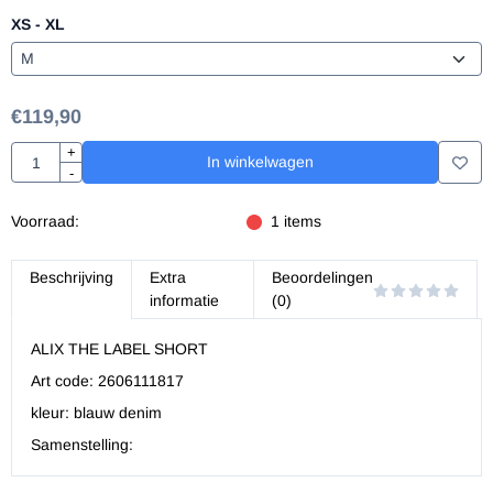
XS - XL
€
119,90
Aantal
+
In winkelwagen
-
Voorraad:
1
items
Beschrijving
Extra
Beoordelingen
informatie
(0)
ALIX THE LABEL SHORT
Art code: 2606111817
kleur: blauw denim
Samenstelling: