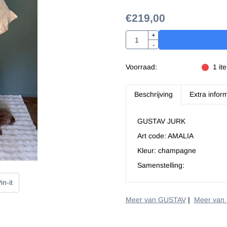
€
219,00
Aantal
+
-
Voorraad:
1
it
Beschrijving
Extra infor
GUSTAV JURK
Art code: AMALIA
Kleur: champagne
Samenstelling:
in-it
Meer van GUSTAV
|
Meer van