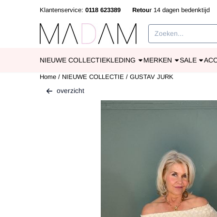
Cookievoorkeuren zijn beschikbaar. Kies instellingen of sta alle cookies
Klantenservice:
0118 623389
Retou
r 14 dagen bedenkti
Zoeken
NIEUWE COLLECTIE
KLEDING
MERKEN
SALE
AC
Home
/
NIEUWE COLLECTIE
/
GUSTAV JURK
overzicht