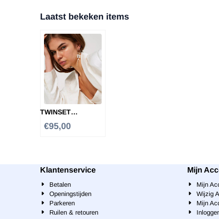
Laatst bekeken items
TWINSET
OORBELLEN
€
95,00
Klantenservice
Mijn Ac
Betalen
Mijn Ac
Openingstijden
Wijzig 
Parkeren
Mijn Ac
Ruilen & retouren
Inlogge