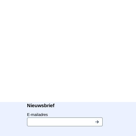
Nieuwsbrief
Vul je e-mailadres in voor de nieuwsbrief
E-mailadres