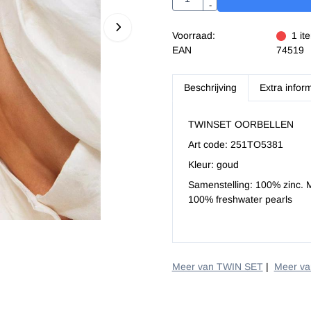
-
Voorraad:
1
it
EAN
74519
Beschrijving
Extra infor
TWINSET OORBELLEN
Art code: 251TO5381
Kleur: goud
Samenstelling: 100% zinc. M
100% freshwater pearls
Meer van TWIN SET
|
Meer v