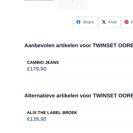
Share
Post
P
Aanbevolen artikelen voor
TWINSET OOR
CAMBIO JEANS
Prijs: 179,90
€179,90
Alternatieve artikelen voor
TWINSET OOR
ALIX THE LABEL BROEK
Prijs: 139,90
€139,90