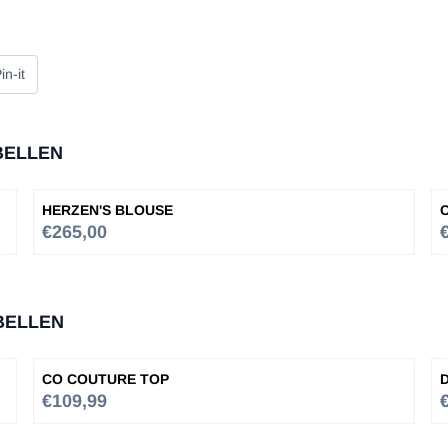
in-it
BELLEN
HERZEN'S BLOUSE
Prijs: 265,00
P
€265,00
BELLEN
CO COUTURE TOP
Prijs: 109,99
P
€109,99