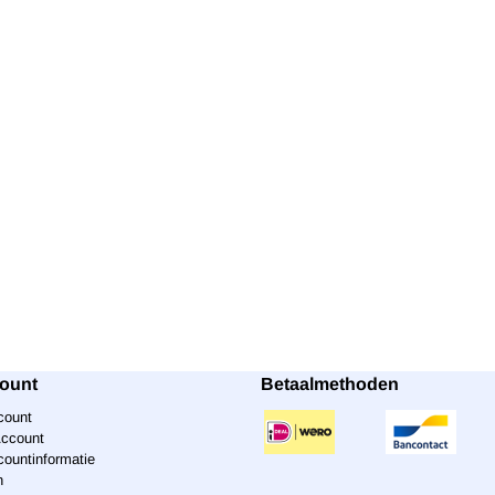
count
Betaalmethoden
count
Account
countinformatie
n