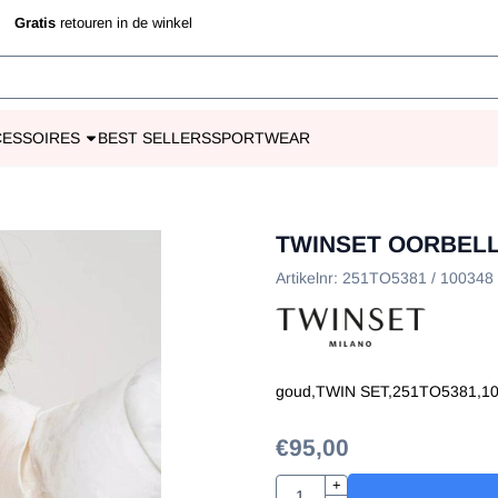
 toe.
jd
Gratis
retouren in de winkel
CESSOIRES
BEST SELLERS
SPORTWEAR
TWINSET OORBEL
Artikelnr:
251TO5381 / 100348 
goud,TWIN SET,251TO5381,10
€
95,00
Aantal
+