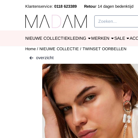
Cookievoorkeuren zijn beschikbaar. Kies instellingen of sta alle cookies
Klantenservice:
0118 623389
Retou
r 14 dagen bedenkti
Zoeken
NIEUWE COLLECTIE
KLEDING
MERKEN
SALE
AC
Home
/
NIEUWE COLLECTIE
/
TWINSET OORBELLEN
overzicht