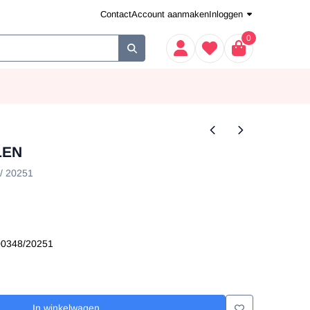
Contact
Account aanmaken
Inloggen
0
LEN
/ 20251
0348/20251
In winkelwagen