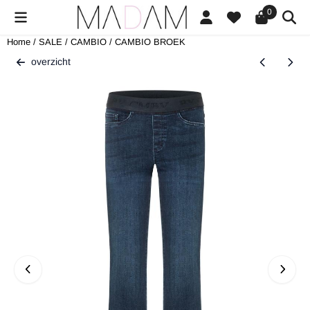
Cookievoorkeuren zijn beschikbaar. Kies instellingen of sta alle cookies
0
Home
/
SALE
/
CAMBIO
/
CAMBIO BROEK
overzicht