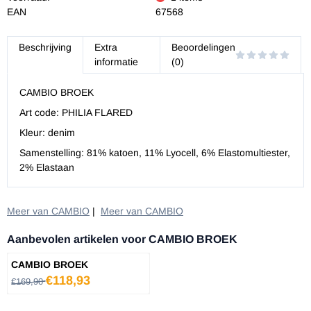
EAN
67568
Beschrijving
Extra
Beoordelingen
informatie
(0)
CAMBIO BROEK
Art code: PHILIA FLARED
Kleur: denim
Samenstelling: 81% katoen, 11% Lyocell, 6% Elastomultiester,
2% Elastaan
Meer van CAMBIO
|
Meer van CAMBIO
Aanbevolen artikelen voor
CAMBIO BROEK
CAMBIO BROEK
Van 169,90 voor 118,93
€118,93
€169,90