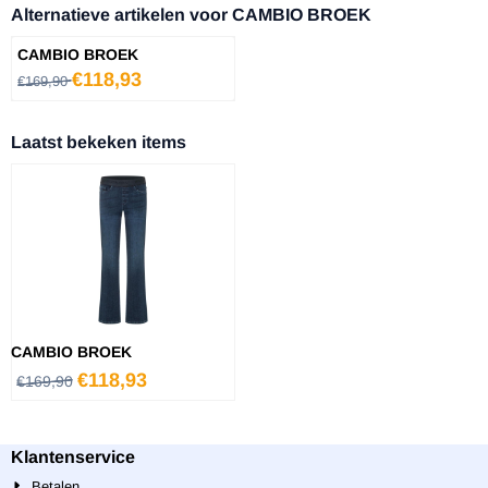
Alternatieve artikelen voor
CAMBIO BROEK
CAMBIO BROEK
Van 169,90 voor 118,93
€118,93
€169,90
Laatst bekeken items
CAMBIO BROEK
€
118,93
€
169,90
Klantenservice
Betalen