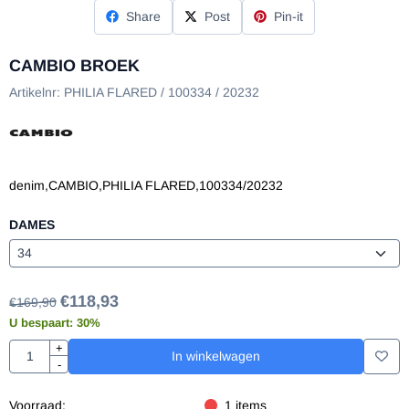
Share
Post
Pin-it
CAMBIO BROEK
Artikelnr:
PHILIA FLARED / 100334 / 20232
denim,CAMBIO,PHILIA FLARED,100334/20232
DAMES
€
118,93
€
169,90
U bespaart:
30
%
Aantal
+
In winkelwagen
-
Voorraad:
1
items