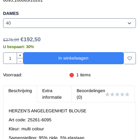
6095,100083/20261
DAMES
€
192,50
€
275,00
U bespaart:
30
%
Aantal
+
In winkelwagen
-
Voorraad:
1
items
Beschrijving
Extra
Beoordelingen
informatie
(0)
HERZEN'S ANGELEGENHEIT BLOUSE
Art code: 25261-6095
Kleur: multi colour
Samenstelling: 95% zijde, 5% elastaan