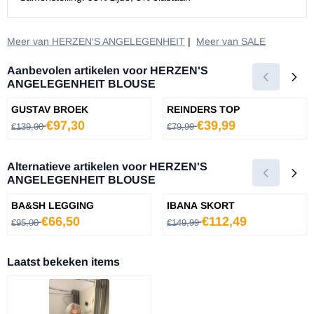
Meer van HERZEN'S ANGELEGENHEIT
|
Meer van SALE
Aanbevolen artikelen voor
HERZEN'S
ANGELEGENHEIT BLOUSE
GUSTAV BROEK
REINDERS TOP
Van 139,00 voor 97,30
Van 79,99 voor 39,99
€97,30
€39,99
€139,00
€79,99
Alternatieve artikelen voor
HERZEN'S
ANGELEGENHEIT BLOUSE
BA&SH LEGGING
IBANA SKORT
Van 95,00 voor 66,50
Van 149,99 voor 112,49
€66,50
€112,49
€95,00
€149,99
Laatst bekeken items