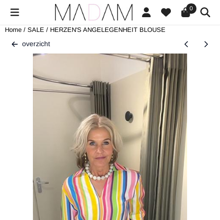
Cookievoorkeuren zijn beschikbaar. Kies instellingen of sta alle cookies
0
Home
/
SALE
/
HERZEN'S ANGELEGENHEIT BLOUSE
overzicht