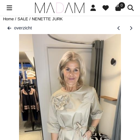
Cookievoorkeuren zijn beschikbaar. Kies instellingen of sta alle cookies
0
Home
/
SALE
/
NENETTE JURK
overzicht