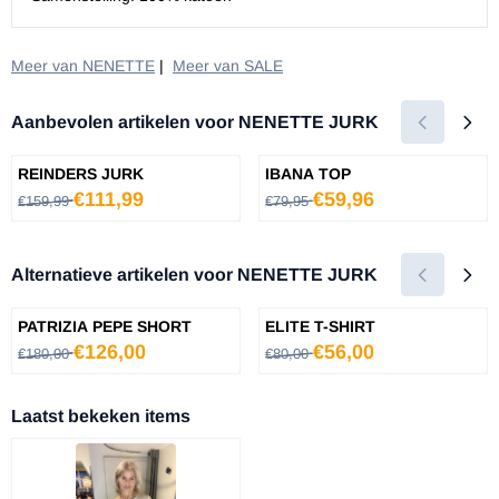
Meer van NENETTE
|
Meer van SALE
Aanbevolen artikelen voor
NENETTE JURK
REINDERS JURK
IBANA TOP
Van 159,99 voor 111,99
Van 79,95 voor 59,96
€111,99
€59,96
€159,99
€79,95
Alternatieve artikelen voor
NENETTE JURK
PATRIZIA PEPE SHORT
ELITE T-SHIRT
Van 180,00 voor 126,00
Van 80,00 voor 56,00
€126,00
€56,00
€180,00
€80,00
Laatst bekeken items