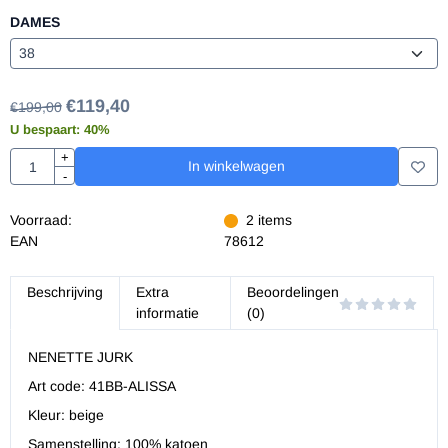
DAMES
€
119,40
€
199,00
U bespaart:
40
%
Aantal
+
In winkelwagen
-
Voorraad:
2
items
EAN
78612
Beschrijving
Extra
Beoordelingen
informatie
(0)
NENETTE JURK
Art code: 41BB-ALISSA
Kleur: beige
Samenstelling: 100% katoen