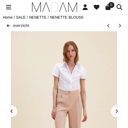
Cookievoorkeuren zijn beschikbaar. Kies instellingen of sta alle cookies
0
Home
/
SALE
/
NENETTE
/
NENETTE BLOUSE
overzicht