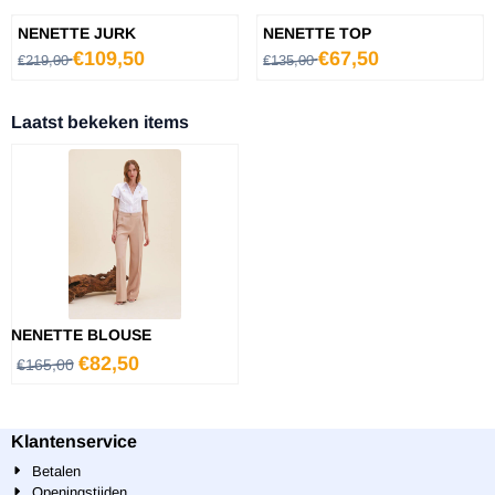
NENETTE JURK
NENETTE TOP
Van 219,00 voor 109,50
Van 135,00 voor 67,50
€109,50
€67,50
€219,00
€135,00
Laatst bekeken items
NENETTE BLOUSE
€
82,50
€
165,00
Klantenservice
Betalen
Openingstijden