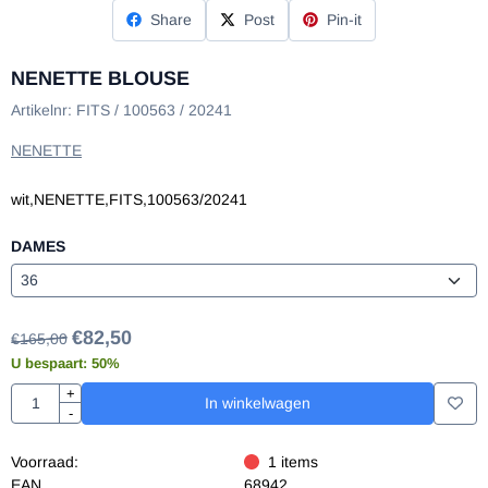
Share
Post
Pin-it
NENETTE BLOUSE
Artikelnr:
FITS / 100563 / 20241
NENETTE
wit,NENETTE,FITS,100563/20241
DAMES
€
82,50
€
165,00
U bespaart:
50
%
Aantal
+
In winkelwagen
-
Voorraad:
1
items
EAN
68942