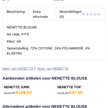
Beschrijving
Extra
Beoordelingen
informatie
(0)
NENETTE BLOUSE
Art code: FITS
Kleur: wit
Samenstelling: 72% COTONE, 24% POLIAMMIDE, 4%
ELASTAN
Meer van NENETTE
|
Meer van NENETTE
Aanbevolen artikelen voor
NENETTE BLOUSE
NENETTE JURK
NENETTE TOP
Van 219,00 voor 109,50
Van 135,00 voor 67,50
€109,50
€67,50
€219,00
€135,00
Alternatieve artikelen voor
NENETTE BLOUSE