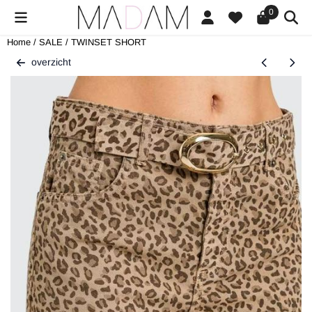
Cookievoorkeuren zijn beschikbaar. Kies instellingen of sta alle cookies
0
Home
/
SALE
/
TWINSET SHORT
overzicht