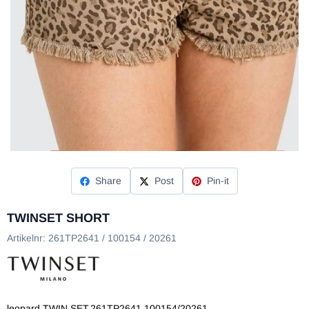
Share
Post
Pin-it
TWINSET SHORT
Artikelnr:
261TP2641 / 100154 / 20261
leopard,TWIN SET,261TP2641,100154/20261