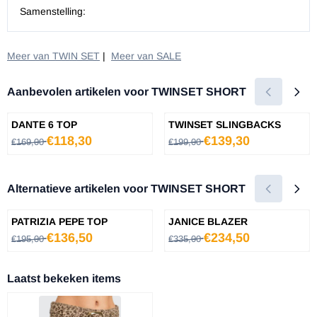
Samenstelling:
Meer van TWIN SET
|
Meer van SALE
Aanbevolen artikelen voor
TWINSET SHORT
DANTE 6 TOP
TWINSET SLINGBACKS
Van 169,00 voor 118,30
Van 199,00 voor 139,30
€118,30
€139,30
€169,00
€199,00
Alternatieve artikelen voor
TWINSET SHORT
PATRIZIA PEPE TOP
JANICE BLAZER
Van 195,00 voor 136,50
Van 335,00 voor 234,50
€136,50
€234,50
€195,00
€335,00
Laatst bekeken items