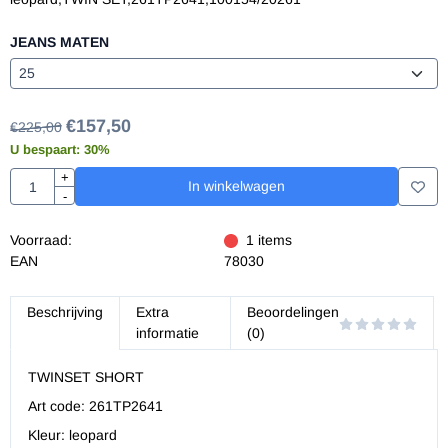
JEANS MATEN
€
157,50
€
225,00
U bespaart:
30
%
Aantal
+
In winkelwagen
-
Voorraad:
1
items
EAN
78030
Beschrijving
Extra
Beoordelingen
informatie
(0)
TWINSET SHORT
Art code: 261TP2641
Kleur: leopard