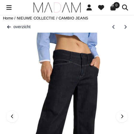
Cookievoorkeuren zijn beschikbaar. Kies instellingen of sta alle cookies
0
Home
/
NIEUWE COLLECTIE
/
CAMBIO JEANS
overzicht