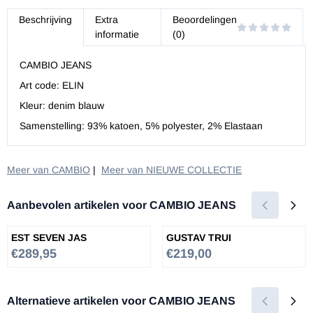
Beschrijving
Extra
Beoordelingen
informatie
(0)
CAMBIO JEANS
Art code: ELIN
Kleur: denim blauw
Samenstelling: 93% katoen, 5% polyester, 2% Elastaan
Meer van CAMBIO
|
Meer van NIEUWE COLLECTIE
Aanbevolen artikelen voor
CAMBIO JEANS
EST SEVEN JAS
GUSTAV TRUI
Prijs: 289,95
Prijs: 219,00
€289,95
€219,00
Alternatieve artikelen voor
CAMBIO JEANS