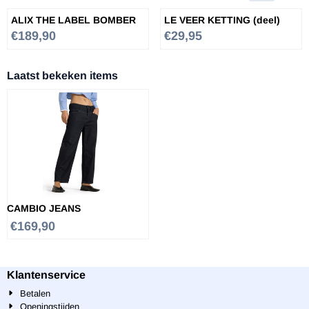
ALIX THE LABEL BOMBER
LE VEER KETTING (deel)
Prijs: 189,90
Prijs: 29,95
€189,90
€29,95
Laatst bekeken items
CAMBIO JEANS
€
169,90
Klantenservice
Betalen
Openingstijden