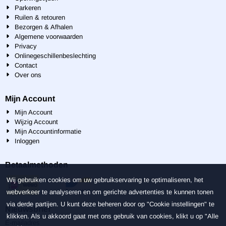
Parkeren
Ruilen & retouren
Bezorgen & Afhalen
Algemene voorwaarden
Privacy
Onlinegeschillenbeslechting
Contact
Over ons
Mijn Account
Mijn Account
Wijzig Account
Mijn Accountinformatie
Inloggen
Betaalmethoden
Wij gebruiken cookies om uw gebruikservaring te optimaliseren, het
webverkeer te analyseren en om gerichte advertenties te kunnen tonen
via derde partijen. U kunt deze beheren door op "Cookie instellingen" te
Nieuwsbrief
klikken. Als u akkoord gaat met ons gebruik van cookies, klikt u op "Alle
Vul je e-mailadres in voor de nieuwsbrief
E-mailadres