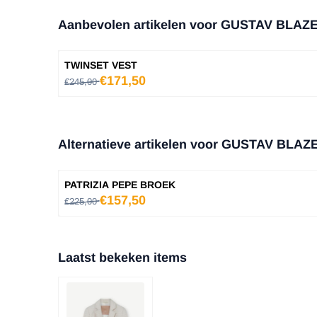
Aanbevolen artikelen voor
GUSTAV BLAZ
TWINSET VEST
Van 245,00 voor 171,50
€171,50
€245,00
Alternatieve artikelen voor
GUSTAV BLAZ
PATRIZIA PEPE BROEK
Van 225,00 voor 157,50
€157,50
€225,00
Laatst bekeken items