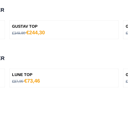
ER
GUSTAV TOP
Van 349,00 voor 244,30
V
€244,30
€349,00
€
ER
LUNE TOP
Van 97,95 voor 73,46
V
€73,46
€97,95
€