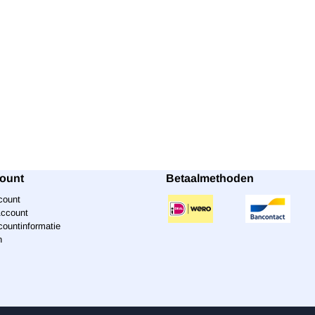
count
Betaalmethoden
count
Account
countinformatie
n