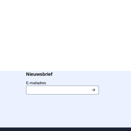
Nieuwsbrief
Vul je e-mailadres in voor de nieuwsbrief
E-mailadres