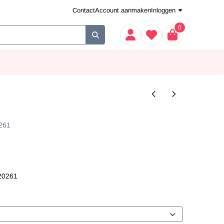
Contact
Account aanmaken
Inloggen
0
261
20261