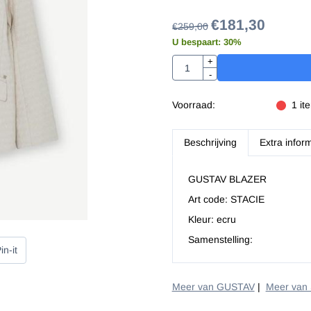
€
181,30
€
259,00
U bespaart:
30
%
Aantal
+
-
Voorraad:
1
it
Beschrijving
Extra infor
GUSTAV BLAZER
Art code: STACIE
Kleur: ecru
Samenstelling:
in-it
Meer van GUSTAV
|
Meer van