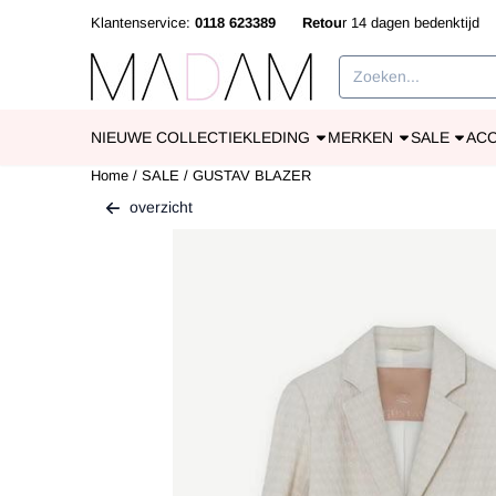
Cookievoorkeuren zijn beschikbaar. Kies instellingen of sta alle cookies
Klantenservice:
0118 623389
Retou
r 14 dagen bedenkti
Zoeken
NIEUWE COLLECTIE
KLEDING
MERKEN
SALE
AC
Home
/
SALE
/
GUSTAV BLAZER
overzicht