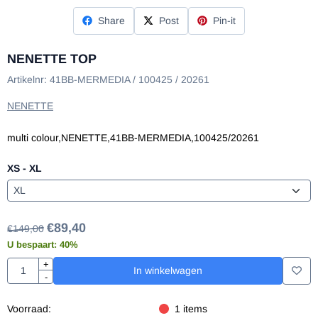
Share
Post
Pin-it
NENETTE TOP
Artikelnr:
41BB-MERMEDIA / 100425 / 20261
NENETTE
multi colour,NENETTE,41BB-MERMEDIA,100425/20261
XS - XL
€
89,40
€
149,00
U bespaart:
40
%
Aantal
+
In winkelwagen
-
Voorraad:
1
items