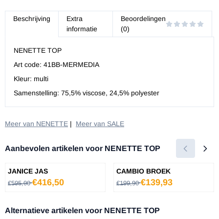
Beschrijving
Extra
Beoordelingen
informatie
(0)
NENETTE TOP
Art code: 41BB-MERMEDIA
Kleur: multi
Samenstelling: 75,5% viscose, 24,5% polyester
Meer van NENETTE
|
Meer van SALE
Aanbevolen artikelen voor
NENETTE TOP
JANICE JAS
CAMBIO BROEK
Van 595,00 voor 416,50
Van 199,90 voor 139,93
€416,50
€139,93
€595,00
€199,90
Alternatieve artikelen voor
NENETTE TOP