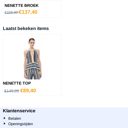
NENETTE BROEK
Van 229,00 voor 137,40
€137,40
€229,00
Laatst bekeken items
NENETTE TOP
€
89,40
€
149,00
Klantenservice
Betalen
Openingstijden