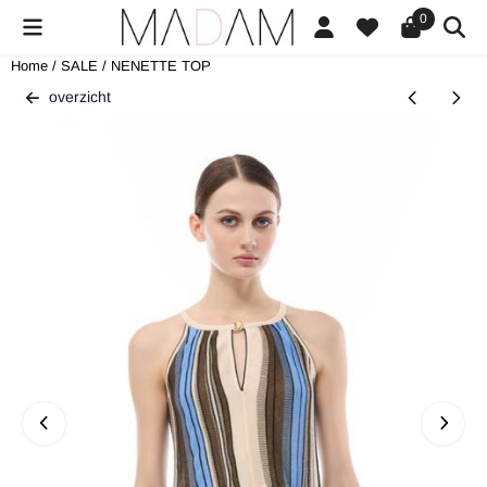
Cookievoorkeuren zijn beschikbaar. Kies instellingen of sta alle cookies
0
Home
/
SALE
/
NENETTE TOP
overzicht