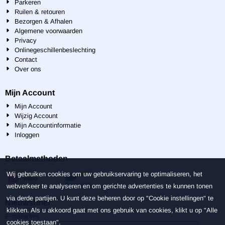
Parkeren
Ruilen & retouren
Bezorgen & Afhalen
Algemene voorwaarden
Privacy
Onlinegeschillenbeslechting
Contact
Over ons
Mijn Account
Mijn Account
Wijzig Account
Mijn Accountinformatie
Inloggen
Betaalmethoden
Wij gebruiken cookies om uw gebruikservaring te optimaliseren, het
webverkeer te analyseren en om gerichte advertenties te kunnen tonen
via derde partijen. U kunt deze beheren door op "Cookie instellingen" te
Nieuwsbrief
klikken. Als u akkoord gaat met ons gebruik van cookies, klikt u op "Alle
Vul je e-mailadres in voor de nieuwsbrief
E-mailadres
cookies toestaan".